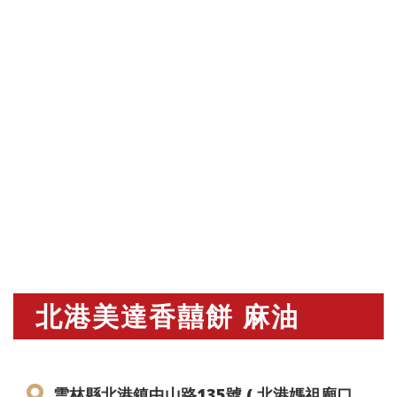
北港美達香囍餅 麻油
雲林縣北港鎮中山路135號 ( 北港媽祖廟口